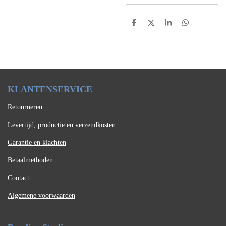
D
D
S
D
e
e
h
e
l
e
a
l
e
l
r
e
n
e
n
K
LAN
TENSERVICE
Retourneren
Levertijd, productie en verzendkosten
Garantie en klachten
Betaalmethoden
Contact
Algemene voorwaarden