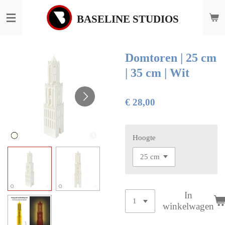
Ga
BASELINE STUDIOS
direct
naar
de
hoofdinhoud
Domtoren | 25 cm
| 35 cm | Wit
€ 28,00
Hoogte
In
winkelwagen