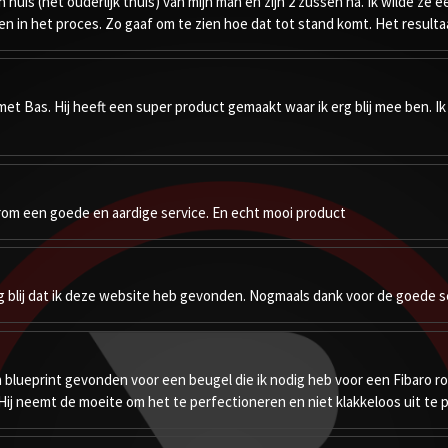
n huis (het ouderlijk thuis) van mijn man en zijn 2 zussen na. Ik wilde ze
n het proces. Zo gaaf om te zien hoe dat tot stand komt. Het resultaat 
t Bas. Hij heeft een super product gemaakt waar ik erg blij mee ben. I
om een goede en aardige service. En echt mooi product
erg blij dat ik deze website heb gevonden. Nogmaals dank voor de goede s
n blueprint gevonden voor een beugel die ik nodig heb voor een Fibaro ro
ij neemt de moeite om het te perfectioneren en niet klakkeloos uit te p