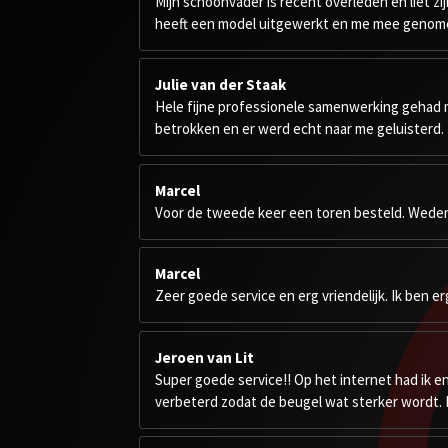
Mijn schoonvader is recent overleden en liet zij
t
heeft een model uitgewerkt en me mee genomen i
e
r
r
Julie van der Staak
e
Hele fijne professionele samenwerking gehad me
n
betrokken en er werd echt naar me geluisterd.
Marcel
Voor de tweede keer een toren besteld. Weder
Marcel
Zeer goede service en erg vriendelijk. Ik ben 
Jeroen van Lit
Super goede service!! Op het internet had ik e
verbeterd zodat de beugel wat sterker wordt. H