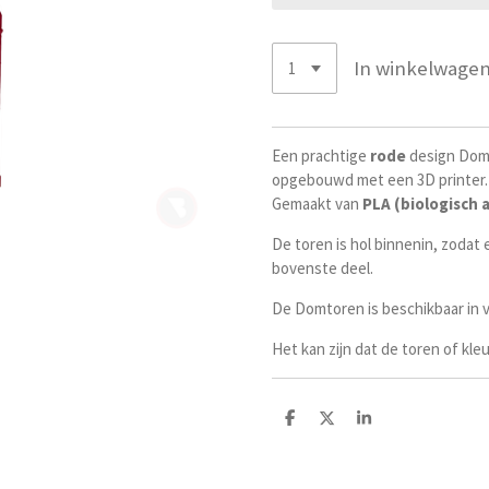
In winkelwage
Een prachtige
rode
design Dom
opgebouwd met een 3D printer.
Gemaakt van
PLA (biologisch 
De toren is hol binnenin, zodat
bovenste deel.
De Domtoren is beschikbaar in v
Het kan zijn dat de toren of kleu
D
D
S
e
e
h
l
e
a
e
l
r