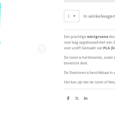
In winkelwage
Een prachtige
mintgroene
des
voor laag opgebouwd met een 3
voor uzelf! Gemaakt van
PLA (b
De toren is hol binnenin, zodat
bovenste deel.
De Domtoren is beschikbaar in v
Het kan zijn dat de toren of kleu
D
D
S
e
e
h
l
e
a
e
l
r