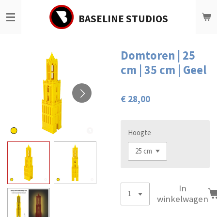
Ga
BASELINE STUDIOS
direct
naar
de
hoofdinhoud
Domtoren | 25
cm | 35 cm | Geel
€ 28,00
Hoogte
In
winkelwagen