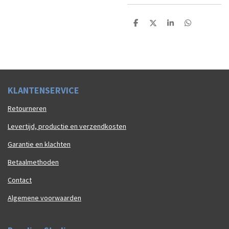
D
D
S
D
e
e
h
e
l
e
a
l
e
l
r
e
n
e
n
K
LAN
TENSERVICE
Retourneren
Levertijd, productie en verzendkosten
Garantie en klachten
Betaalmethoden
Contact
Algemene voorwaarden