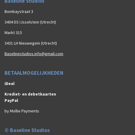
Baseline Studios
Bombaystraat 3
3404 DS IJsselstein (Utrecht)
Markt 315
3431 LH Nieuwegein (Utrecht)
Baselinestudios.info@gmail.com
BETAALMOGELIJKHEDEN
iDeal
Krediet- en debetkaarten
PayPal
by Mollie Payments
© Baseline Studios