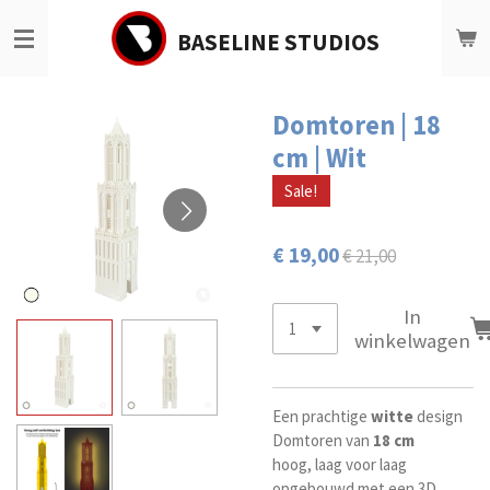
Ga
BASELINE STUDIOS
direct
naar
de
hoofdinhoud
Domtoren | 18
cm | Wit
Sale!
€ 19,00
€ 21,00
In
winkelwagen
Een prachtige
witte
design
Domtoren van
18 cm
hoog, laag voor laag
opgebouwd met een 3D