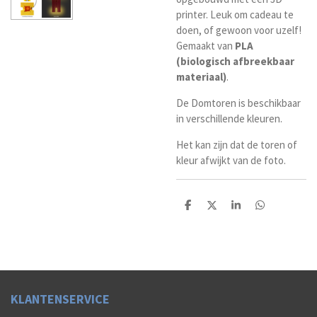
printer. Leuk om cadeau te
doen, of gewoon voor uzelf!
Gemaakt van
PLA
(biologisch afbreekbaar
materiaal)
.
De Domtoren is beschikbaar
in verschillende kleuren.
Het kan zijn dat de toren of
kleur afwijkt van de foto.
D
D
S
D
e
e
h
e
l
e
a
l
e
l
r
e
n
e
n
K
LAN
TENSERVICE