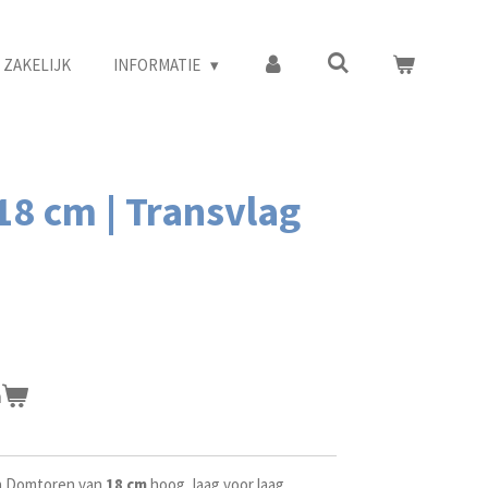
ZAKELIJK
INFORMATIE
18 cm | Transvlag
n
n Domtoren van
18 cm
hoog, laag voor laag