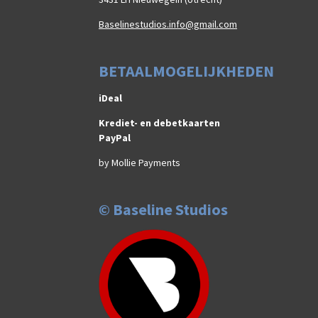
Baselinestudios.info@gmail.com
BETAALMOGELIJKHEDEN
iDeal
Krediet- en debetkaarten
PayPal
by Mollie Payments
© Baseline Studios