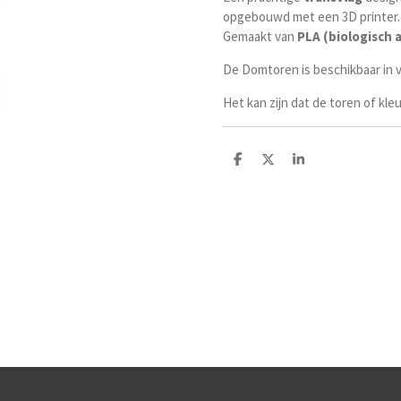
opgebouwd met een 3D printer.
Gemaakt van
PLA (biologisch 
De Domtoren is beschikbaar in v
Het kan zijn dat de toren of kleu
D
D
S
e
e
h
l
e
a
e
l
r
n
e