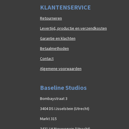
K
LAN
TENSERVICE
Retourneren
Levertijd, productie en verzendkosten
Garantie en klachten
Betaalmethoden
Contact
Algemene voorwaarden
Baseline Studios
Bombaystraat 3
3404 DS IJsselstein (Utrecht)
Markt 315
3431 LH Nieuwegein (Utrecht)