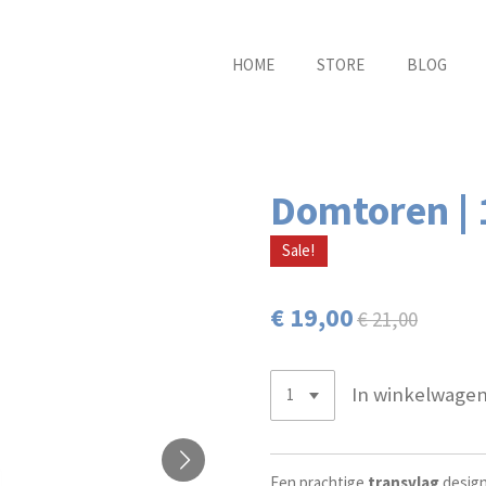
HOME
STORE
BLOG
Domtoren | 
Sale!
€ 19,00
€ 21,00
In winkelwage
Een prachtige
transvlag
desig