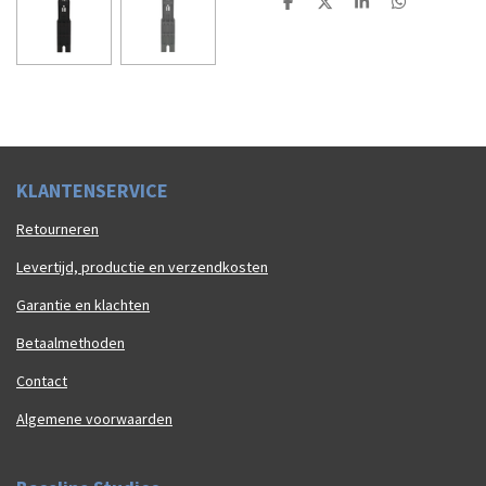
D
D
S
D
e
e
h
e
l
e
a
l
e
l
r
e
n
e
n
K
LAN
TENSERVICE
Retourneren
Levertijd, productie en verzendkosten
Garantie en klachten
Betaalmethoden
Contact
Algemene voorwaarden