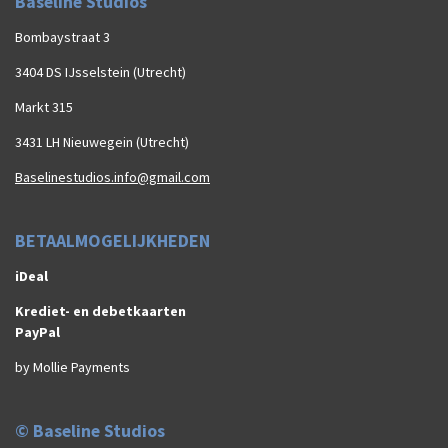
Baseline Studios
Bombaystraat 3
3404 DS IJsselstein (Utrecht)
Markt 315
3431 LH Nieuwegein (Utrecht)
Baselinestudios.info@gmail.com
BETAALMOGELIJKHEDEN
iDeal
Krediet- en debetkaarten
PayPal
by Mollie Payments
© Baseline Studios