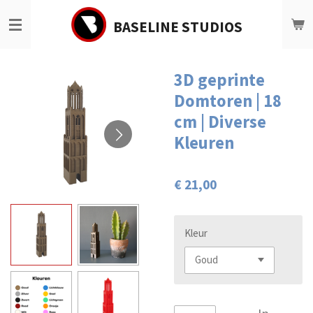
Ga
BASELINE STUDIOS
direct
naar
de
hoofdinhoud
3D geprinte
Domtoren | 18
cm | Diverse
Kleuren
€ 21,00
Kleur