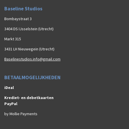
Baseline Studios
Bombaystraat 3
3404 DS IJsselstein (Utrecht)
Markt 315
3431 LH Nieuwegein (Utrecht)
Baselinestudios.info@gmail.com
BETAALMOGELIJKHEDEN
iDeal
Krediet- en debetkaarten
PayPal
by Mollie Payments