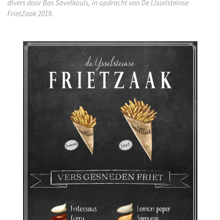
divers door Bas Savelkouls, in opdracht van De IJsselsteinse
FrietZaak 2019.