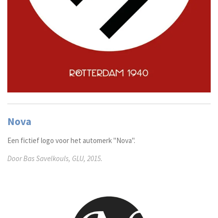
Nova
Een fictief logo voor het automerk ''Nova''.
Door Bas Savelkouls, GLU, 2015.